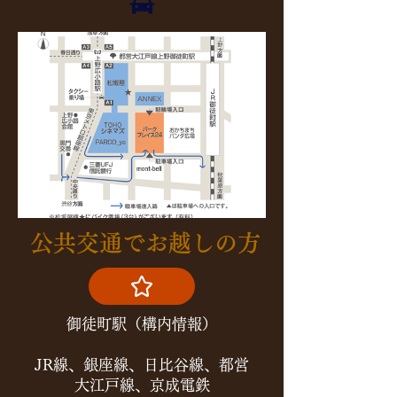
​公共交通でお越しの方
​御徒町駅（構内情報）​
JR線、銀座線、日比谷線、都営
大江戸線、京成電鉄