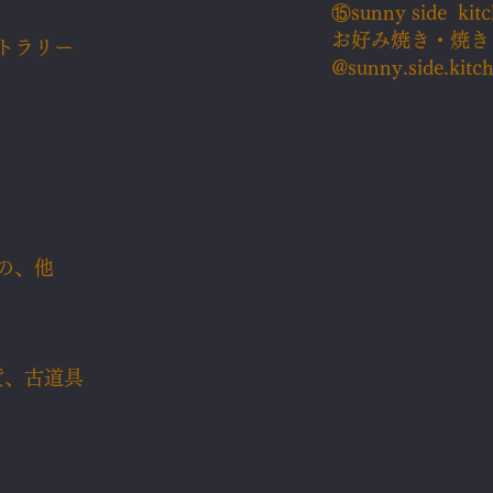
⑮​sunny side k
お好み焼き・焼き
カトラリー
@sunny.side.kitc
もの、他
貨、
古道具