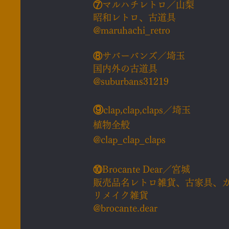
⑦
マルハチレトロ／山梨
昭和レトロ、古道具
@maruhachi_retro
⑧
サバーバンズ／埼玉
国内外の古道具
@suburbans31219
⑨
clap,clap,claps／埼玉
植物全般
@clap_clap_claps
⑩
Brocante Dear／宮城
販売品名レトロ雑貨、古家具、
リメイク雑貨
@brocante.dear