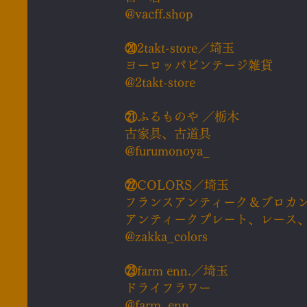
@vacff.shop
⑳
2takt-store／埼玉
ヨーロッパビンテージ雑貨
@2takt-store
㉑
ふるものや ／栃木
古家具、古道具
@furumonoya_
㉒
COLORS／埼玉
フランスアンティーク＆ブロカ
アンティークプレート、レース
@
zakka_colors
㉓
farm enn.／埼玉
ドライフラワー
@farm_enn