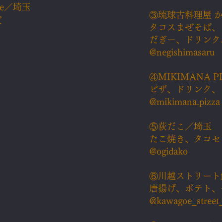
te／埼玉
③​琉球古料理屋 
貨
タコスまぜそば、
だぎー、ドリンク
@negishimasaru
④MIKIMANA P
ピザ、ドリンク、
@mikimana.pizza
⑤​荻だこ／埼玉
たこ焼き、タコセ
@ogidako
⑥​川越ストリー
唐揚げ、ポテト、
@kawagoe_street