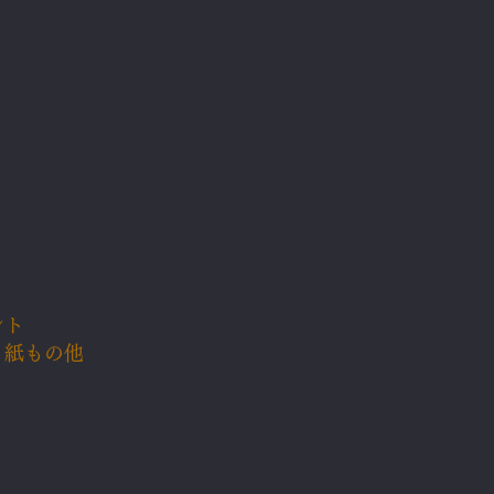
ント
、紙もの他