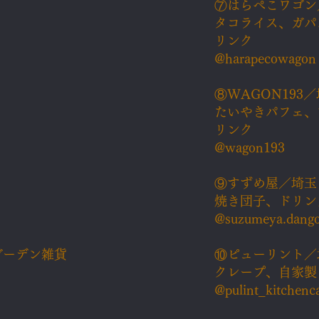
⑦​はらぺこワゴ
タコライス、ガパ
リンク
@harapecowagon
⑧WAGON193
たいやきパフェ、
リンク
@wagon193
⑨​すずめ屋／埼玉
焼き団子、ドリン
@suzumeya.dang
ガーデン雑貨
⑩ピューリント／
クレープ、自家製
@pulint_kitchenc