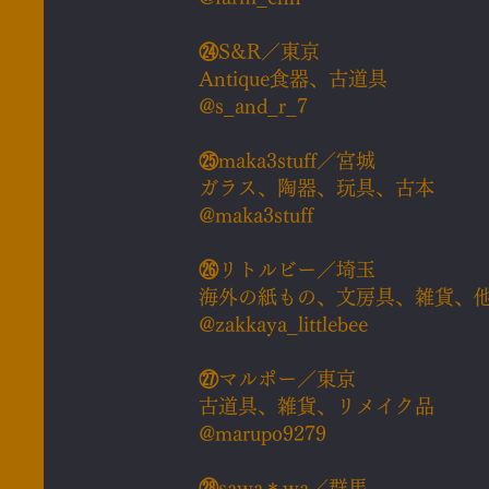
㉔
S&R／東京
Antique食器、古道具
@s_and_r_7
㉕
maka3stuff／宮城
ガラス、陶器、玩具、古本
@maka3stuff
㉖
リトルビー／埼玉
海外の紙もの、文房具、雑貨、
@zakkaya_littlebee
㉗
マルポー／東京
古道具、雑貨、リメイク品
@marupo9279
㉘
sawa＊wa／群馬