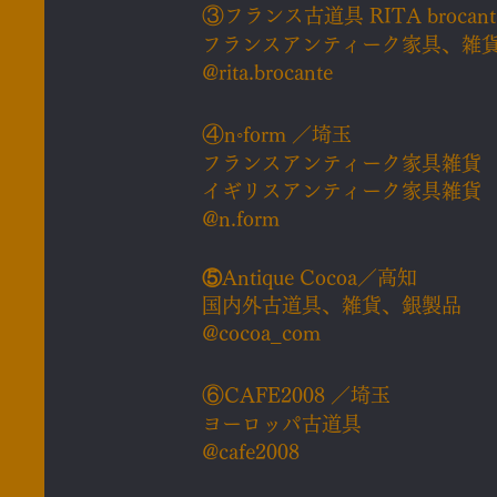
③
フランス古道具 RITA brocan
フランスアンティーク家具、雑
@
rita.brocante
④
n◦form ／埼玉
フランスアンティーク家具雑貨
イギリスアンティーク家具雑貨
@n.form
⑤
Antique Cocoa／高知
国内外古道具、雑貨、銀製品
@cocoa_com
⑥
CAFE2008 ／
埼玉
ヨーロッパ古道具
@cafe2008