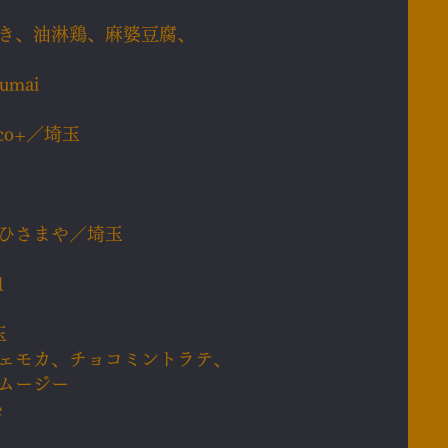
き、油淋鶏、麻婆豆腐、
umai
co+／埼玉
ひさまや／埼玉
1
玉
ェモカ、チョコミントラテ、
ムージー
e