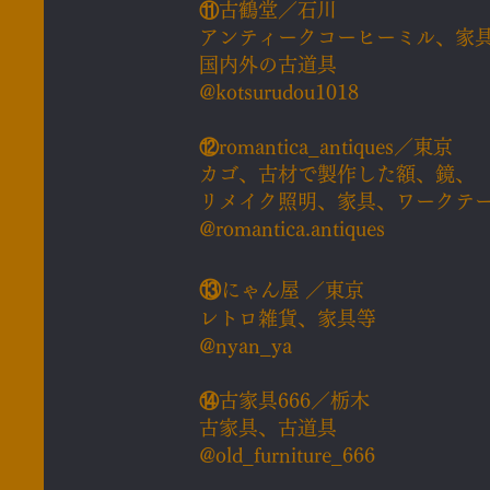
⑪
古鶴堂／石川
アンティークコーヒーミル、家
国内外の古道具
@kotsurudou1018
⑫
romantica_antiques／東京
カゴ、古材で製作した額、鏡、
リメイク照明、家具、ワークテ
@romantica.antiques
⑬
にゃん屋 ／東京
レトロ雑貨、家具等
@nyan_ya
⑭
古家具666／栃木
古家具、古道具
@old_furniture_666