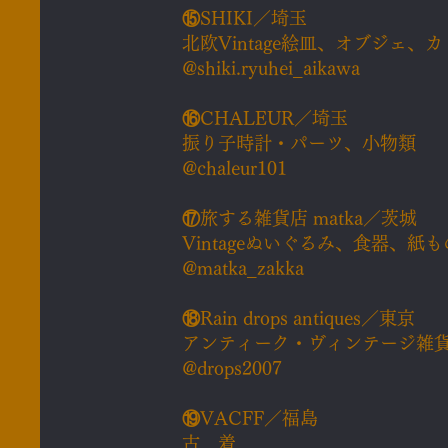
⑮
SHIKI／埼玉
北欧Vintage絵皿、オブジェ、
@shiki.ryuhei_aikawa
⑯
CHALEUR／埼玉
振り子時計・パーツ、小物類
@
chaleur101
⑰
旅する雑貨店 matka／茨城
Vintageぬいぐるみ、食器、紙
@matka_zakka
⑱
Rain drops antiques／東京
アンティーク・ヴィンテージ雑
@drops2007
⑲
VACFF／福島
古 着