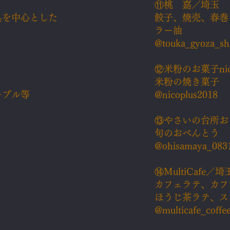
⑪桃 嘉／埼玉
具を中心とした
餃子、焼売、春巻
ラー油
@touka_gyoza_sh
⑫米粉のお菓子ni
米粉の焼き菓子
ーブル等
@nicoplus2018
⑬やさいの台所お
旬のおべんとう
@ohisamaya_083
⑭​MultiCafe／埼
カフェラテ、カフ
ほうじ茶ラテ、ス
@multicafe_coffe