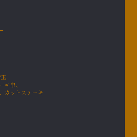
埼玉
ーキ串、
、カットステーキ