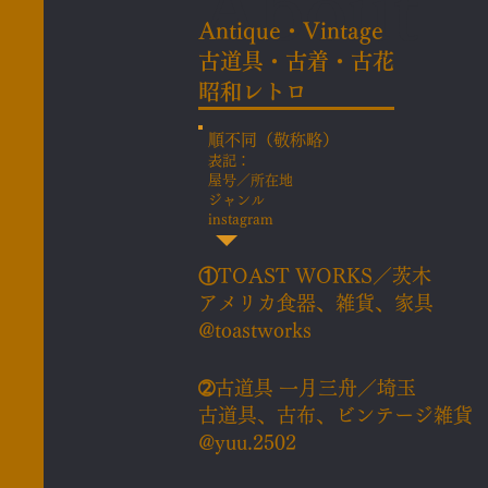
About
​Antique・Vintage
古道具・古着・古花
​昭和レトロ
順不同（敬称略）
表記：
屋号／
所在地
ジャンル
instagram
①
TOAST WORKS／茨木
アメリカ食器、雑貨、家具
@toastworks
➁
古道具 一月三舟／埼玉
古道具、古布、ビンテージ雑貨
@yuu.2502