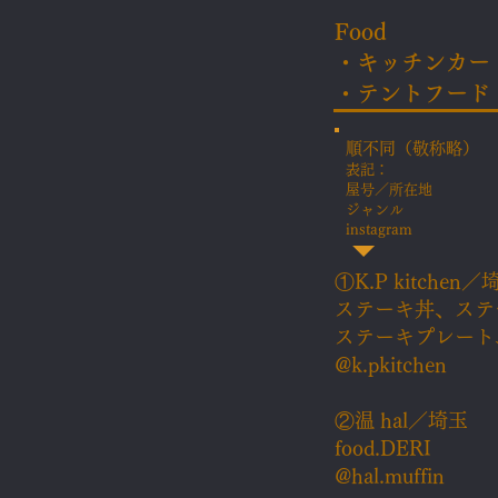
Food​
・キッチンカー
・テントフード
順不同（敬称略）
表記：
屋号／
所在地
ジャンル
instagram
①K.P kitchen／
ステーキ丼、ステ
ステーキプレート
@k.pkitchen
②​温 hal／埼玉
food.DERI
@hal.muffin