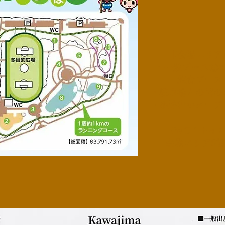
​【会場エリア
・一般ブース⑤
飲食ブース
・駐車場との間の
・小路沿いタープ
【WC：トイ
会場エリア3