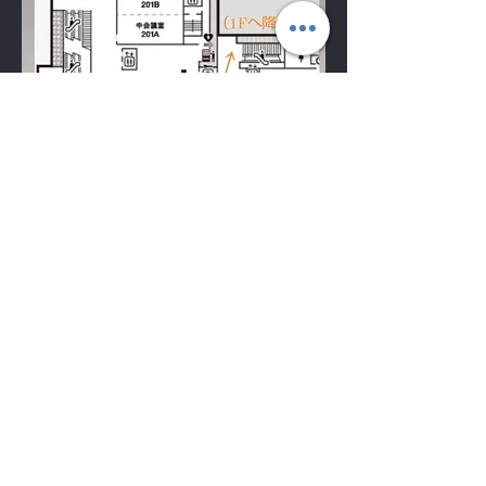
①駐車場連絡通路より同フロアから（A入口）より
1Fへ降りて下さい。
②公共交通・タクシーは1F入口に到着しますので
2Fへ上がり
​ （A入口）より1Fへ降りて下さい。
HOME