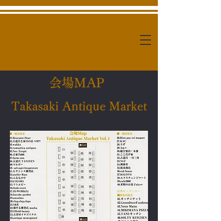
​会場MAP
Takasaki Antique Market