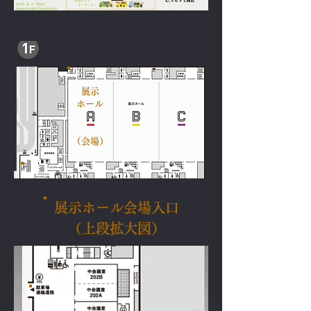
​
展示
ホール
（会場）
展示ホール会場入口
（上段拡大図）