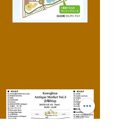
​【会場エリア】
・一般ブース⑤エリア
飲食ブース
・駐車場との間のエリア
・小路沿いタープエリア
【WC：トイレ
】
会場エリア3箇所